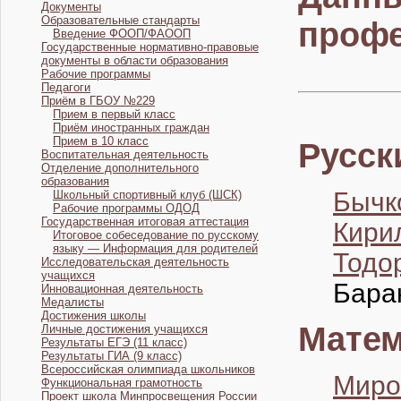
Документы
Образовательные стандарты
профе
Введение ФООП/ФАООП
Государственные нормативно-правовые
документы в области образования
Рабочие программы
Педагоги
Приём в ГБОУ №229
Прием в первый класс
Приём иностранных граждан
Прием в 10 класс
Русск
Воспитательная деятельность
Отделение дополнительного
образования
Бычк
Школьный спортивный клуб (ШСК)
Рабочие программы ОДОД
Государственная итоговая аттестация
Кири
Итоговое собеседование по русскому
языку — Информация для родителей
Тодо
Исследовательская деятельность
учащихся
Бара
Инновационная деятельность
Медалисты
Достижения школы
Матем
Личные достижения учащихся
Результаты ЕГЭ (11 класс)
Результаты ГИА (9 класс)
Всероссийская олимпиада школьников
Миро
Функциональная грамотность
Проект школа Минпросвещения России