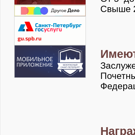
Свыше 2
Имеют
Заслуже
Почет
Федерац
Награ