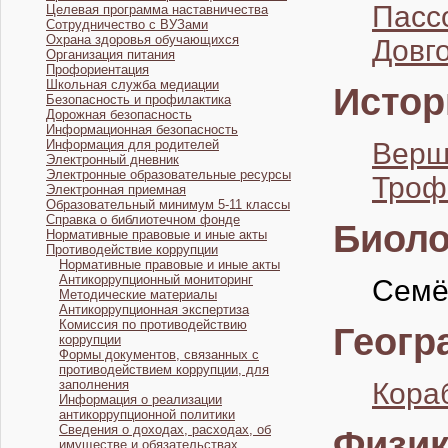
Пасс
Целевая программа наставничества
Сотрудничество с ВУЗами
Охрана здоровья обучающихся
Довг
Организация питания
Профориентация
Школьная служба медиации
Истор
Безопасность и профилактика
Дорожная безопасность
Информационная безопасность
Информация для родителей
Верш
Электронный дневник
Электронные образовательные ресурсы
Троф
Электронная приемная
Образовательный минимум 5-11 классы
Справка о библиотечном фонде
Биоло
Нормативные правовые и иные акты
Противодействие коррупции
Нормативные правовые и иные акты
Антикоррупционный мониторинг
Семё
Методические материалы
Антикоррупционная экспертиза
Комиссия по противодействию
Геогр
коррупции
Формы документов, связанных с
противодействием коррупции, для
заполнения
Кора
Информация о реализации
антикоррупционной политики
Сведения о доходах, расходах, об
Физик
имуществе и обязательствах