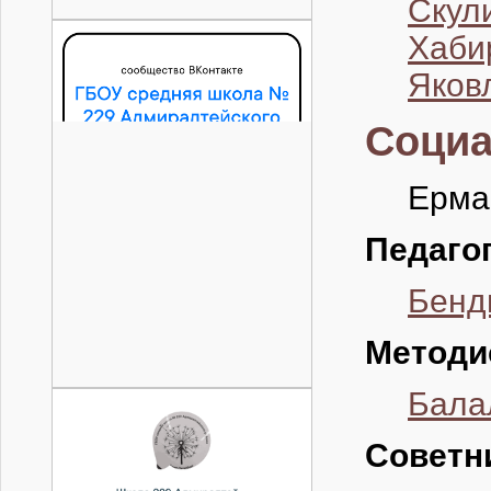
Скул
Хаби
Яков
Социа
Ерма
Педаго
Бенд
Методи
Бала
Советн