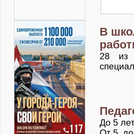
В шко
работ
28 из
специа
Педаг
До 5 ле
От 5 до