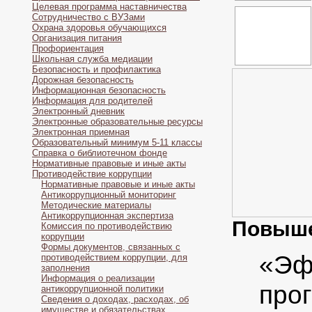
Целевая программа наставничества
Сотрудничество с ВУЗами
Охрана здоровья обучающихся
Организация питания
Профориентация
Школьная служба медиации
Безопасность и профилактика
Дорожная безопасность
Информационная безопасность
Информация для родителей
Электронный дневник
Электронные образовательные ресурсы
Электронная приемная
Образовательный минимум 5-11 классы
Справка о библиотечном фонде
Нормативные правовые и иные акты
Противодействие коррупции
Нормативные правовые и иные акты
Антикоррупционный мониторинг
Методические материалы
Антикоррупционная экспертиза
Повыше
Комиссия по противодействию
коррупции
Формы документов, связанных с
«Эф
противодействием коррупции, для
заполнения
Информация о реализации
про
антикоррупционной политики
Сведения о доходах, расходах, об
имуществе и обязательствах