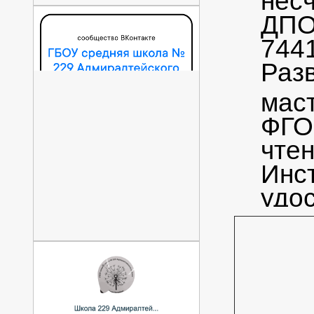
ДПО
7441
Раз
мас
ФГО
чте
Инс
удос