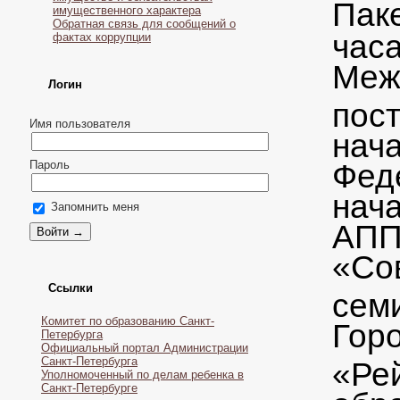
Па
имущественного характера
Обратная связь для сообщений о
час
фактах коррупции
Меж
Логин
пос
Имя пользователя
нач
Фед
Пароль
нач
Запомнить меня
АПП
«Со
Ссылки
сем
Комитет по образованию Санкт-
Гор
Петербурга
Официальный портал Администрации
Санкт-Петербурга
«Ре
Уполномоченный по делам ребенка в
Санкт-Петербурге