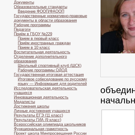
Документы
Образовательные стандарты
Введение ФООП/ФАООП
Государственные нормативно-правовые
документы в области образования
Рабочие программы
Педагоги
Приём в ГБОУ №229
Прием в первый класс
Приём иностранных граждан
Прием в 10 класс
Воспитательная деятельность
Отделение дополнительного
образования
Школьный спортивный клуб (ШСК)
Рабочие программы ОДОД
Государственная итоговая аттестация
Итоговое собеседование по русскому
языку — Информация для родителей
объедин
Исследовательская деятельность
учащихся
Инновационная деятельность
начальн
Медалисты
Достижения школы
Личные достижения учащихся
Результаты ЕГЭ (11 класс)
Результаты ГИА (9 класс)
Всероссийская олимпиада школьников
Функциональная грамотность
Проект школа Минпросвещения России