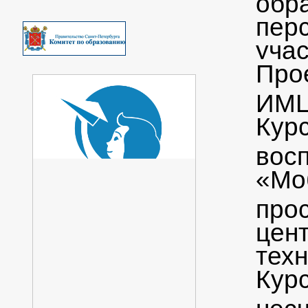
обр
пер
учас
Про
ИМЦ
Кур
восп
«Мо
про
цен
техн
Кур
нес