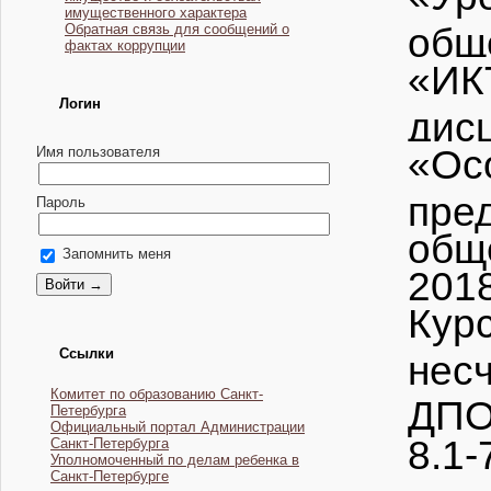
имущественного характера
общ
Обратная связь для сообщений о
фактах коррупции
«ИК
Логин
дис
«Ос
Имя пользователя
пре
Пароль
общ
Запомнить меня
201
Кур
Ссылки
нес
Комитет по образованию Санкт-
ДПО
Петербурга
Официальный портал Администрации
8.1-
Санкт-Петербурга
Уполномоченный по делам ребенка в
Санкт-Петербурге