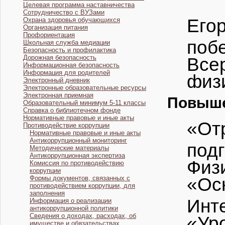
Целевая программа наставничества
Сотрудничество с ВУЗами
Его
Охрана здоровья обучающихся
Организация питания
Профориентация
по
Школьная служба медиации
Безопасность и профилактика
Дорожная безопасность
Все
Информационная безопасность
Информация для родителей
физи
Электронный дневник
Электронные образовательные ресурсы
Электронная приемная
Повыше
Образовательный минимум 5-11 классы
Справка о библиотечном фонде
Нормативные правовые и иные акты
«О
Противодействие коррупции
Нормативные правовые и иные акты
Антикоррупционный мониторинг
по
Методические материалы
Антикоррупционная экспертиза
Физи
Комиссия по противодействию
коррупции
«Ос
Формы документов, связанных с
противодействием коррупции, для
заполнения
Инте
Информация о реализации
антикоррупционной политики
Сведения о доходах, расходах, об
«Ур
имуществе и обязательствах