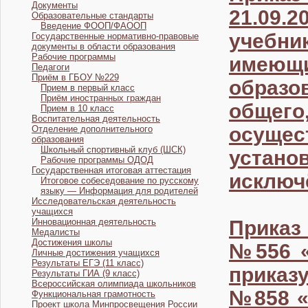
Документы
21.09
Образовательные стандарты
Введение ФООП/ФАООП
учебни
Государственные нормативно-правовые
документы в области образования
Рабочие программы
имею
Педагоги
Приём в ГБОУ №229
образо
Прием в первый класс
Приём иностранных граждан
общего
Прием в 10 класс
Воспитательная деятельность
осуще
Отделение дополнительного
образования
Школьный спортивный клуб (ШСК)
устан
Рабочие программы ОДОД
Государственная итоговая аттестация
исключ
Итоговое собеседование по русскому
языку — Информация для родителей
Исследовательская деятельность
учащихся
Инновационная деятельность
Приказ
Медалисты
Достижения школы
№556 «
Личные достижения учащихся
Результаты ЕГЭ (11 класс)
приказ
Результаты ГИА (9 класс)
Всероссийская олимпиада школьников
№858 «
Функциональная грамотность
Проект школа Минпросвещения России