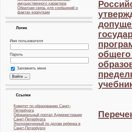
Россий
имущественного характера
Обратная связь для сообщений о
утвер
фактах коррупции
допуще
Логин
госуд
Имя пользователя
програ
общего
Пароль
образ
Запомнить меня
преде
учебни
Ссылки
Комитет по образованию Санкт-
Петербурга
Перече
Официальный портал Администрации
Санкт-Петербурга
Уполномоченный по делам ребенка в
Санкт-Петербурге