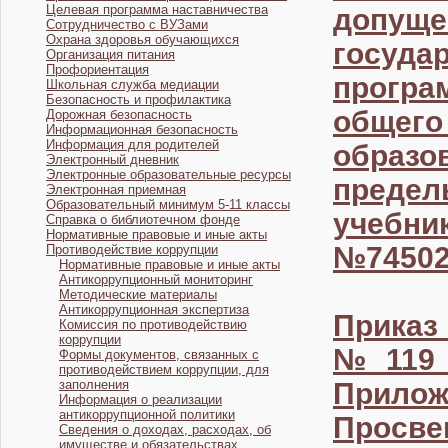
Целевая программа наставничества
допуще
Сотрудничество с ВУЗами
Охрана здоровья обучающихся
госуд
Организация питания
Профориентация
програ
Школьная служба медиации
Безопасность и профилактика
общего
Дорожная безопасность
Информационная безопасность
Информация для родителей
образ
Электронный дневник
Электронные образовательные ресурсы
преде
Электронная приемная
Образовательный минимум 5-11 классы
учебни
Справка о библиотечном фонде
Нормативные правовые и иные акты
№74502
Противодействие коррупции
Нормативные правовые и иные акты
Антикоррупционный мониторинг
Методические материалы
Антикоррупционная экспертиза
Приказ
Комиссия по противодействию
коррупции
№119 о
Формы документов, связанных с
противодействием коррупции, для
заполнения
Прило
Информация о реализации
антикоррупционной политики
Просв
Сведения о доходах, расходах, об
имуществе и обязательствах