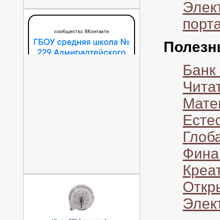
Элек
порт
Полезн
Банк
Чита
Мате
Есте
Глоб
Фина
Креа
Откр
Элек