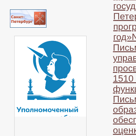
госу
Пете
прог
год
Пись
упра
прос
1510
функ
Пись
образ
обес
оцен