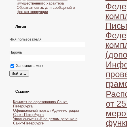
имущественного характера
Феде
Обратная связь для сообщений о
фактах коррупции
комп
Пись
Логин
Феде
Имя пользователя
комп
(доп
Пароль
Инфо
Запомнить меня
пров
грам
Ссылки
Расп
от 2
Комитет по образованию Санкт-
Петербурга
Официальный портал Администрации
меро
Санкт-Петербурга
Уполномоченный по делам ребенка в
функ
Санкт-Петербурге