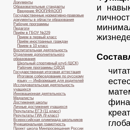
Документы
и навы
Образовательные стандарты
Введение ФООП/ФАООП
личност
Государственные нормативно-правовые
документы в области образования
Рабочие программы
миним
Педагоги
Приём в ГБОУ №229
жизнеде
Прием в первый класс
Приём иностранных граждан
Прием в 10 класс
Воспитательная деятельность
Состав
Отделение дополнительного
образования
Школьный спортивный клуб (ШСК)
Рабочие программы ОДОД
чита
Государственная итоговая аттестация
Итоговое собеседование по русскому
есте
языку — Информация для родителей
Исследовательская деятельность
мате
учащихся
Инновационная деятельность
Медалисты
фина
Достижения школы
Личные достижения учащихся
креа
Результаты ЕГЭ (11 класс)
Результаты ГИА (9 класс)
Всероссийская олимпиада школьников
глоб
Функциональная грамотность
Проект школа Минпросвещения России