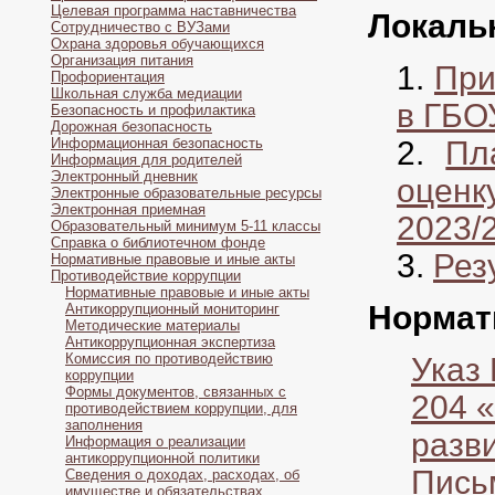
Целевая программа наставничества
Локаль
Сотрудничество с ВУЗами
Охрана здоровья обучающихся
Организация питания
При
Профориентация
Школьная служба медиации
в ГБО
Безопасность и профилактика
Дорожная безопасность
Информационная безопасность
Пл
Информация для родителей
Электронный дневник
оцен
Электронные образовательные ресурсы
Электронная приемная
2023/
Образовательный минимум 5-11 классы
Справка о библиотечном фонде
Рез
Нормативные правовые и иные акты
Противодействие коррупции
Нормативные правовые и иные акты
Нормат
Антикоррупционный мониторинг
Методические материалы
Антикоррупционная экспертиза
Комиссия по противодействию
Указ
коррупции
Формы документов, связанных с
204 
противодействием коррупции, для
заполнения
разв
Информация о реализации
антикоррупционной политики
Пись
Сведения о доходах, расходах, об
имуществе и обязательствах