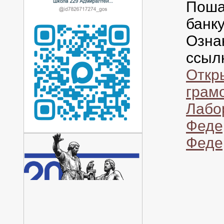
Поша
банк
Озна
ссыл
Откр
грам
Лабо
Феде
Феде