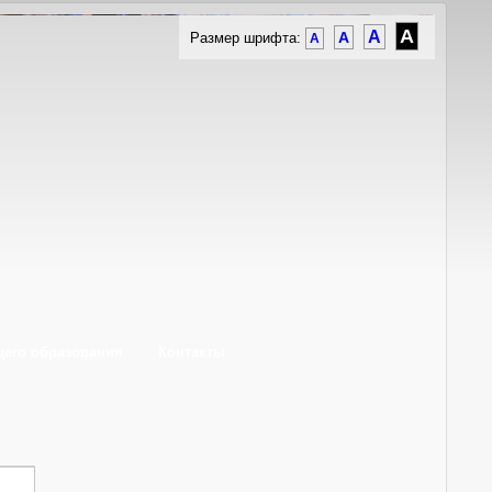
A
A
A
Размер шрифта:
A
щего образования
Контакты