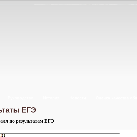
Руководство
История
Новости
Оценка качества об
ьтаты ЕГЭ
алл по результатам ЕГЭ