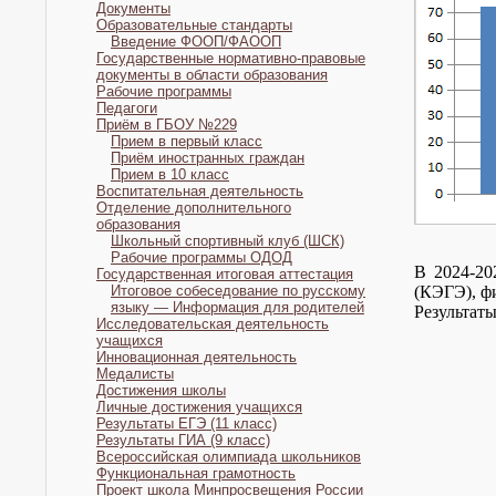
Документы
Образовательные стандарты
Введение ФООП/ФАООП
Государственные нормативно-правовые
документы в области образования
Рабочие программы
Педагоги
Приём в ГБОУ №229
Прием в первый класс
Приём иностранных граждан
Прием в 10 класс
Воспитательная деятельность
Отделение дополнительного
образования
Школьный спортивный клуб (ШСК)
Рабочие программы ОДОД
В 2024-20
Государственная итоговая аттестация
Итоговое собеседование по русскому
(КЭГЭ), ф
языку — Информация для родителей
Результат
Исследовательская деятельность
учащихся
Инновационная деятельность
Медалисты
Достижения школы
Личные достижения учащихся
Результаты ЕГЭ (11 класс)
Результаты ГИА (9 класс)
Всероссийская олимпиада школьников
Функциональная грамотность
Проект школа Минпросвещения России