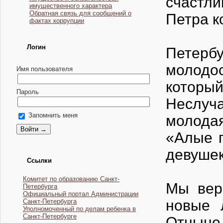
счастл
имущественного характера
Обратная связь для сообщений о
Петра к
фактах коррупции
Логин
Петерб
молодо
Имя пользователя
которы
Пароль
Неслуч
Запомнить меня
молодая
«Алые 
девушек
Ссылки
Комитет по образованию Санкт-
Мы вер
Петербурга
Официальный портал Администрации
новые 
Санкт-Петербурга
Уполномоченный по делам ребенка в
Санкт-Петербурге
Отныне 