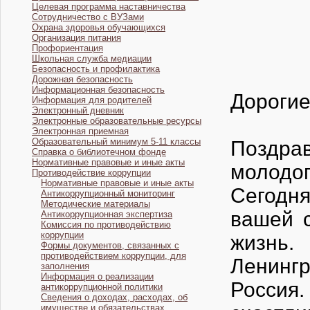
Целевая программа наставничества
Сотрудничество с ВУЗами
Охрана здоровья обучающихся
Организация питания
Профориентация
Школьная служба медиации
Безопасность и профилактика
Дорожная безопасность
Информационная безопасность
Дорогие
Информация для родителей
Электронный дневник
Электронные образовательные ресурсы
Электронная приемная
Образовательный минимум 5-11 классы
Поздрав
Справка о библиотечном фонде
Нормативные правовые и иные акты
молодог
Противодействие коррупции
Нормативные правовые и иные акты
Сегодня
Антикоррупционный мониторинг
Методические материалы
вашей 
Антикоррупционная экспертиза
Комиссия по противодействию
коррупции
жизнь.
Формы документов, связанных с
противодействием коррупции, для
Ленинг
заполнения
Информация о реализации
Россия
антикоррупционной политики
Сведения о доходах, расходах, об
имуществе и обязательствах