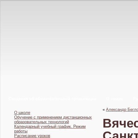
Сведения об образовательной организации
О школе
Ру
«
Александр Бегло
О школе
Обучение с применением дистанционных
Вяче
образовательных технологий
Календарный учебный график. Режим
работы
Санкт
Расписание уроков