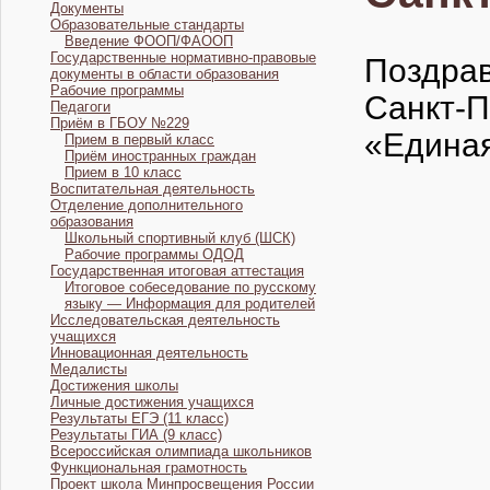
Документы
Образовательные стандарты
Введение ФООП/ФАООП
Государственные нормативно-правовые
Поздра
документы в области образования
Рабочие программы
Санкт-П
Педагоги
Приём в ГБОУ №229
«Единая
Прием в первый класс
Приём иностранных граждан
Прием в 10 класс
Воспитательная деятельность
Отделение дополнительного
образования
Школьный спортивный клуб (ШСК)
Рабочие программы ОДОД
Государственная итоговая аттестация
Итоговое собеседование по русскому
языку — Информация для родителей
Исследовательская деятельность
учащихся
Инновационная деятельность
Медалисты
Достижения школы
Личные достижения учащихся
Результаты ЕГЭ (11 класс)
Результаты ГИА (9 класс)
Всероссийская олимпиада школьников
Функциональная грамотность
Проект школа Минпросвещения России