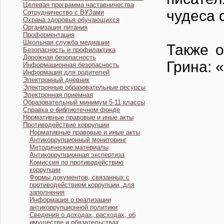
Целевая программа наставничества
чудеса 
Сотрудничество с ВУЗами
Охрана здоровья обучающихся
Организация питания
Профориентация
Школьная служба медиации
Также 
Безопасность и профилактика
Дорожная безопасность
Грина: 
Информационная безопасность
Информация для родителей
Электронный дневник
Электронные образовательные ресурсы
Электронная приемная
Образовательный минимум 5-11 классы
Справка о библиотечном фонде
Нормативные правовые и иные акты
Противодействие коррупции
Нормативные правовые и иные акты
Антикоррупционный мониторинг
Методические материалы
Антикоррупционная экспертиза
Комиссия по противодействию
коррупции
Формы документов, связанных с
противодействием коррупции, для
заполнения
Информация о реализации
антикоррупционной политики
Сведения о доходах, расходах, об
имуществе и обязательствах