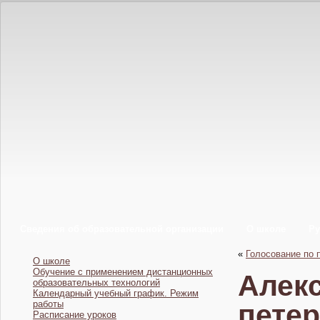
Сведения об образовательной организации
О школе
Ру
«
Голосование по 
О школе
Обучение с применением дистанционных
Алекс
образовательных технологий
Календарный учебный график. Режим
работы
петер
Расписание уроков