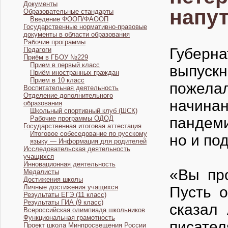
Документы
напу
Образовательные стандарты
Введение ФООП/ФАООП
Государственные нормативно-правовые
документы в области образования
Рабочие программы
Губерн
Педагоги
Приём в ГБОУ №229
Прием в первый класс
выпуск
Приём иностранных граждан
Прием в 10 класс
пожелал
Воспитательная деятельность
Отделение дополнительного
начинан
образования
Школьный спортивный клуб (ШСК)
Рабочие программы ОДОД
пандеми
Государственная итоговая аттестация
Итоговое собеседование по русскому
но и по
языку — Информация для родителей
Исследовательская деятельность
учащихся
Инновационная деятельность
«Вы пр
Медалисты
Достижения школы
Личные достижения учащихся
Пусть о
Результаты ЕГЭ (11 класс)
Результаты ГИА (9 класс)
сказал
Всероссийская олимпиада школьников
Функциональная грамотность
писате
Проект школа Минпросвещения России