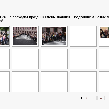
я
2011г. проходил праздник
«День знаний».
Поздравляем наших пе
а!
1
2
3
►