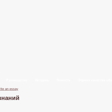
Руководство
История
Новости
Оценка качества об
ite an essay
знаний