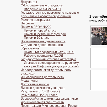
Документы
Образовательные стандарты
Введение ФООП/ФАООП
Государственные нормативно-правовые
документы в области образования
1 сентябр
Рабочие программы
путь, ребят
Педагоги
Приём в ГБОУ №229
Прием в первый класс
Приём иностранных граждан
Прием в 10 класс
Воспитательная деятельность
Отделение дополнительного
образования
Школьный спортивный клуб (ШСК)
Рабочие программы ОДОД
Государственная итоговая аттестация
Итоговое собеседование по русскому
языку — Информация для родителей
Исследовательская деятельность
учащихся
Инновационная деятельность
Медалисты
Достижения школы
Личные достижения учащихся
Результаты ЕГЭ (11 класс)
Результаты ГИА (9 класс)
Всероссийская олимпиада школьников
Функциональная грамотность
Проект школа Минпросвещения России