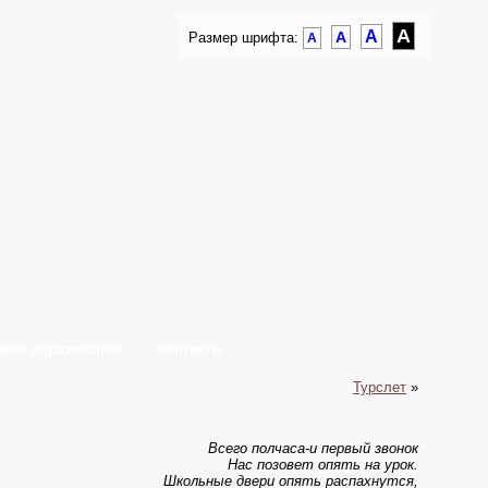
A
A
A
Размер шрифта:
A
щего образования
Контакты
Турслет
»
Всего полчаса-и первый звонок
Нас позовет опять на урок.
Школьные двери опять распахнутся,