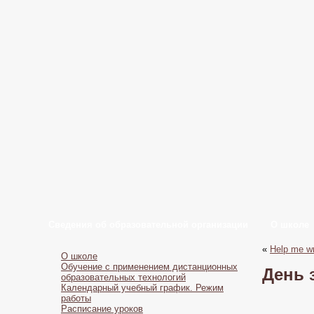
Сведения об образовательной организации
О школе
«
Help me wr
О школе
Обучение с применением дистанционных
День 
образовательных технологий
Календарный учебный график. Режим
работы
Расписание уроков