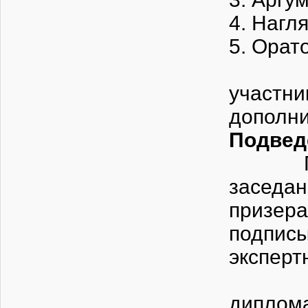
4. Нагл
5. Орат
При а
участ
дополн
Подвед
По око
заседан
призер
подписы
эксперт
Побед
диплом