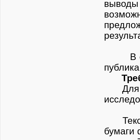
выводы 
возмо
предло
рез
В спис
публика
Требов
Для уч
иссле
Текст 
бумаги 