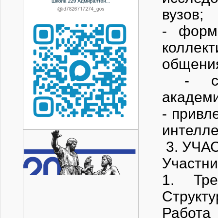
- форм
колл
о
- сох
акад
- привл
интелле
3. УЧ
Участни
1. Треб
Структу
Работа