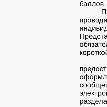
баллов.
Публич
прово
индиви
Предст
обязат
коротко
Перед
предос
оформл
сообщ
электр
раздела