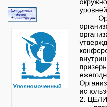
окру
у
Органи
органи
органи
утвер
конфер
внутри
призеры
ежегод
Органи
использ
2. ЦЕЛ