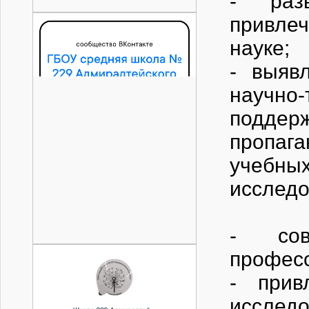
- разв
привле
н
- выяв
научн
под
пропаг
учебны
исс
- сов
проф
- прив
исс