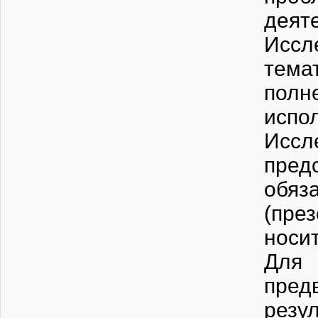
деят
Иссл
тема
полн
испо
Иссл
пре
обяз
(пре
носи
Для
пред
резу