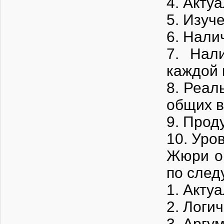
4. Акту
5. Изуч
6. Нали
7. Нал
каждой 
8. Реал
общих в
9. Прод
10. Уро
Жюри оц
по след
1. Акту
2. Логи
3. Аргу