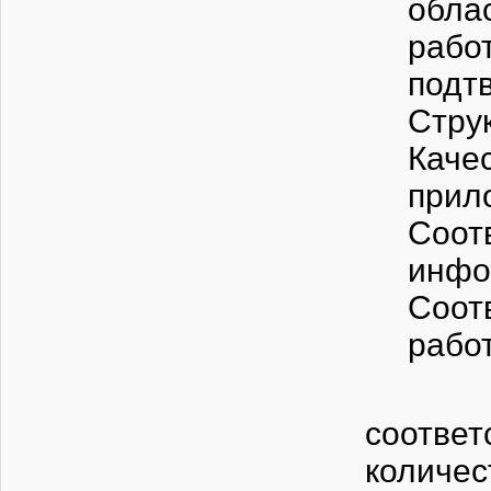
обла
рабо
подт
Стру
Каче
прил
Соот
инфо
Соот
работ
При п
соотве
количе