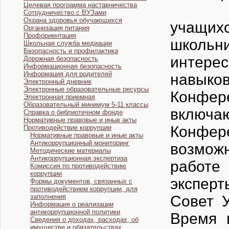
Целевая программа наставничества
Научно
Сотрудничество с ВУЗами
Охрана здоровья обучающихся
учащихс
Организация питания
Профориентация
школьн
Школьная служба медиации
Безопасность и профилактика
интерес
Дорожная безопасность
Информационная безопасность
Информация для родителей
навыков
Электронный дневник
Электронные образовательные ресурсы
Конфере
Электронная приемная
Образовательный минимум 5-11 классы
включа
Справка о библиотечном фонде
Нормативные правовые и иные акты
Конфер
Противодействие коррупции
Нормативные правовые и иные акты
Антикоррупционный мониторинг
возмож
Методические материалы
Антикоррупционная экспертиза
работе
Комиссия по противодействию
коррупции
экспер
Формы документов, связанных с
противодействием коррупции, для
заполнения
Совет 
Информация о реализации
антикоррупционной политики
Время 
Сведения о доходах, расходах, об
имуществе и обязательствах