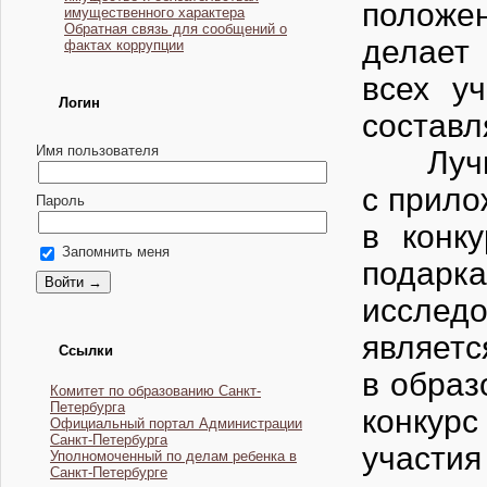
положен
имущественного характера
Обратная связь для сообщений о
делает
фактах коррупции
всех у
Логин
составл
Имя пользователя
Лучшие
с прило
Пароль
в конк
Запомнить меня
подарк
исслед
являетс
Ссылки
в образ
Комитет по образованию Санкт-
Петербурга
конкурс
Официальный портал Администрации
Санкт-Петербурга
участия
Уполномоченный по делам ребенка в
Санкт-Петербурге