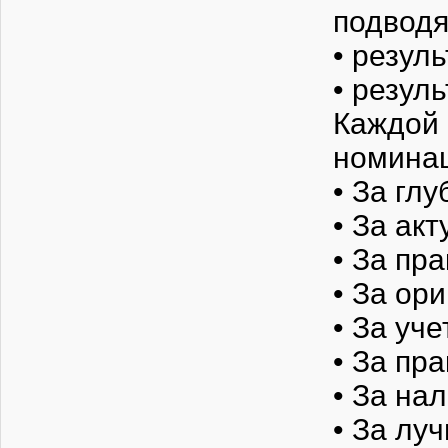
подводя
• резул
• резул
Каждой
номинац
• За гл
• За ак
• За пр
• За ор
• За уч
• За пр
• За на
• За лу