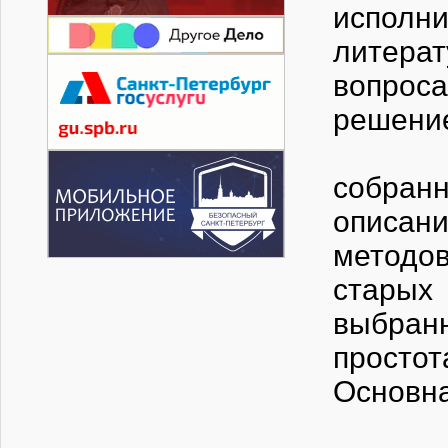
испол
литера
вопрос
реше
Основ
собран
описани
методо
старых
выбран
просто
Основна
В зак