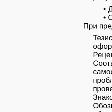
• 
• 
При пре
Тез
офор
Реце
Соот
само
проб
пров
Знак
Обоз