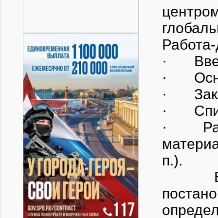
центро
глобаль
Работа-
· Вве
· Осно
· Зак
· Спис
· Рабо
материа
п.).
Введе
постан
опред