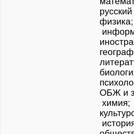
математ
русский
физика;
информ
иностра
географ
литерат
биологи
психоло
ОБЖ и з
химия;
культур
история
обществ