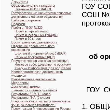
Документы
ГОУ
Образовательные стандарты
Введение ФООП/ФАООП
СОШ 
Государственные нормативно-правовые
документы в области образования
Рабочие программы
про
Педагоги
Приём в ГБОУ №229
При
Прием в первый класс
Приём иностранных граждан
Прием в 10 класс
Воспитательная деятельность
Отделение дополнительного
образования
Школьный спортивный клуб (ШСК)
об ор
Рабочие программы ОДОД
Государственная итоговая аттестация
Итоговое собеседование по русскому
языку — Информация для родителей
Исследовательская деятельность
учащихся
Инновационная деятельность
Медалисты
Достижения школы
ГОУ С
Личные достижения учащихся
Результаты ЕГЭ (11 класс)
Результаты ГИА (9 класс)
Всероссийская олимпиада школьников
1. ОБ
Функциональная грамотность
Проект школа Минпросвещения России