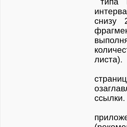
типа T
интерва
снизу 
фрагмен
выполня
количес
Прило
стран
озагла
с
Стран
прилож
(рекоме