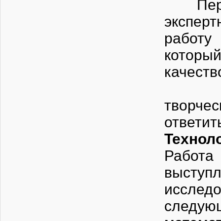
Перед 
эксперт
работу
который
качеств
После
творчес
ответит
Технол
Работ
выступ
исслед
следую