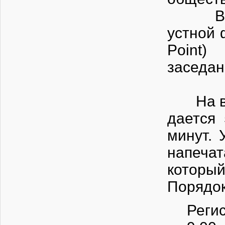
В день
устной 
Po
з
На выс
дается
минут.
напечат
который
Порядо
Реги