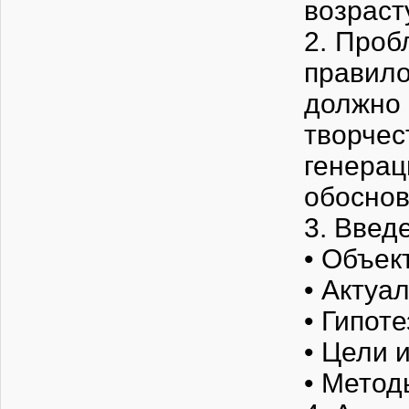
возраст
2. Проб
правил
должно
творче
генер
обосно
3. Введ
• Объек
• Актуа
• Гипоте
• Цели 
• Метод