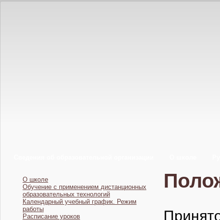
Сведения об образовательной организации
О школе
Ру
Поло
О школе
Обучение с применением дистанционных
образовательных технологий
Календарный учебный график. Режим
работы
Приня
Расписание уроков