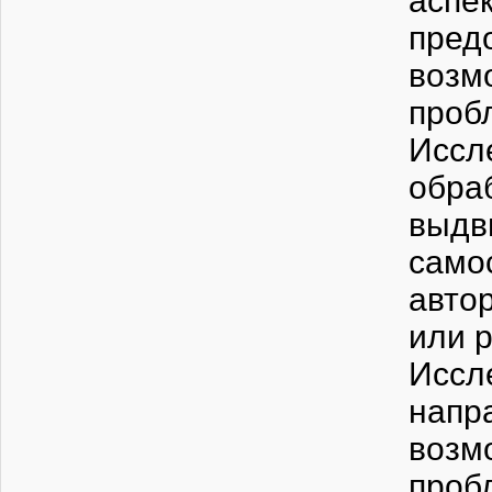
аспе
пре
возм
проб
Иссл
обра
выд
сам
авто
или 
Иссл
нап
возм
про