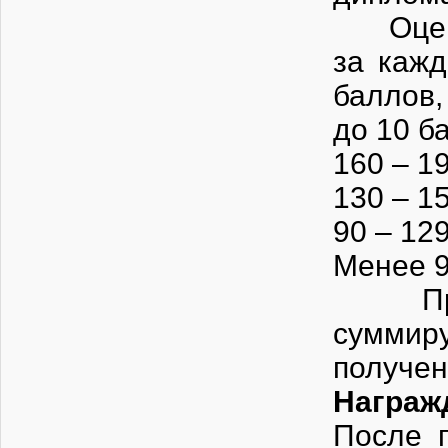
Оценка
за кажд
баллов,
до 10 б
160 – 1
130 – 1
90 – 12
Менее 9
При по
сумми
получен
Награж
После 