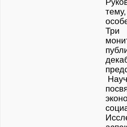
Руко
тем
особ
Три 
мони
публ
дека
пред
Науч
посв
экон
соци
Иссл