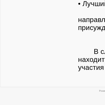
• Лучши
Совет
напра
присужд
Реше
В случ
находит
участия
Powe