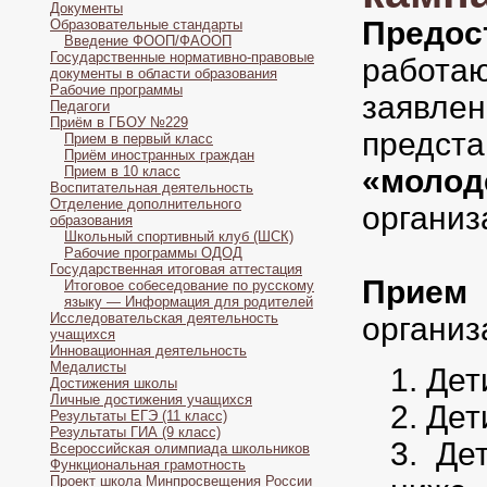
Документы
Предос
Образовательные стандарты
Введение ФООП/ФАООП
Государственные нормативно-правовые
работ
документы в области образования
Рабочие программы
заявле
Педагоги
Приём в ГБОУ №229
предста
Прием в первый класс
Приём иностранных граждан
Прием в 10 класс
«молод
Воспитательная деятельность
Отделение дополнительного
организ
образования
Школьный спортивный клуб (ШСК)
Рабочие программы ОДОД
Государственная итоговая аттестация
Прием 
Итоговое собеседование по русскому
языку — Информация для родителей
Исследовательская деятельность
организ
учащихся
Инновационная деятельность
Медалисты
Дет
Достижения школы
Личные достижения учащихся
Дет
Результаты ЕГЭ (11 класс)
Результаты ГИА (9 класс)
Де
Всероссийская олимпиада школьников
Функциональная грамотность
Проект школа Минпросвещения России