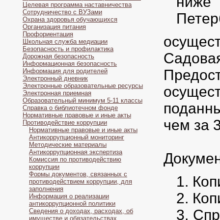
ниже 
Целевая программа наставничества
Сотрудничество с ВУЗами
Петер
Охрана здоровья обучающихся
Организация питания
Профориентация
осущес
Школьная служба медиации
Безопасность и профилактика
Садовая 
Дорожная безопасность
Информационная безопасность
Предо
Информация для родителей
Электронный дневник
Электронные образовательные ресурсы
осущес
Электронная приемная
Образовательный минимум 5-11 классы
поданны
Справка о библиотечном фонде
Нормативные правовые и иные акты
чем за 
Противодействие коррупции
Нормативные правовые и иные акты
Антикоррупционный мониторинг
Методические материалы
Антикоррупционная экспертиза
Докумен
Комиссия по противодействию
коррупции
Формы документов, связанных с
Коп
противодействием коррупции, для
заполнения
Коп
Информация о реализации
антикоррупционной политики
Спр
Сведения о доходах, расходах, об
имуществе и обязательствах