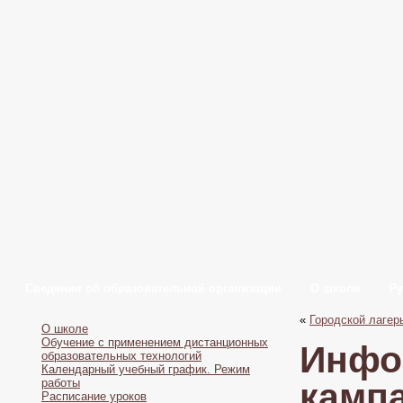
Сведения об образовательной организации
О школе
Ру
«
Городской лагер
О школе
Обучение с применением дистанционных
Инфо
образовательных технологий
Календарный учебный график. Режим
работы
кампа
Расписание уроков