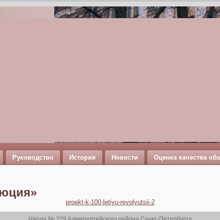
Руководство
История
Новости
Оценка качества об
люция»
proekt-k-100-letiyu-revolyutsii-2
Школа № 229 Адмиралтейского района Санкт-Петербурга