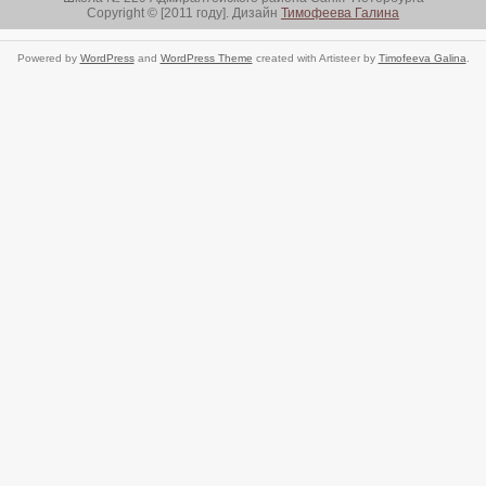
Copyright © [2011 году]. Дизайн
Тимофеева Галина
Powered by
WordPress
and
WordPress Theme
created with Artisteer by
Timofeeva Galina
.