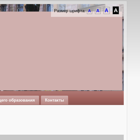
A
A
A
Размер шрифта:
A
щего образования
Контакты