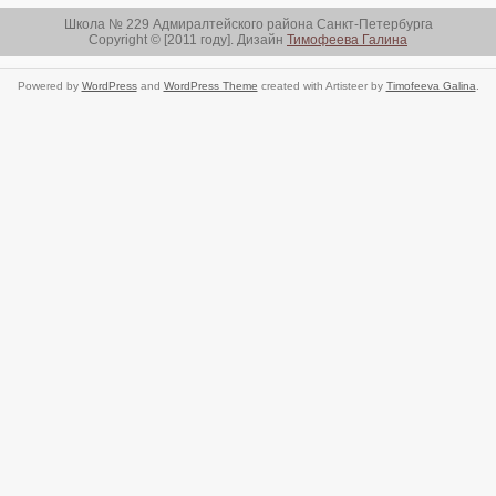
Школа № 229 Адмиралтейского района Санкт-Петербурга
Copyright © [2011 году]. Дизайн
Тимофеева Галина
Powered by
WordPress
and
WordPress Theme
created with Artisteer by
Timofeeva Galina
.