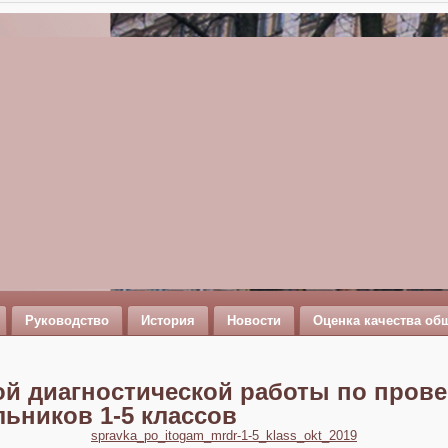
Руководство
История
Новости
Оценка качества об
ой диагностической работы по пров
ьников 1-5 классов
spravka_po_itogam_mrdr-1-5_klass_okt_2019