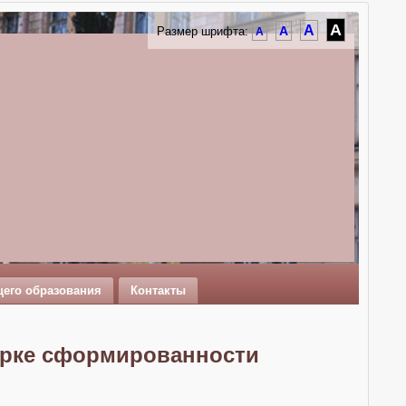
A
A
A
Размер шрифта:
A
щего образования
Контакты
ерке сформированности