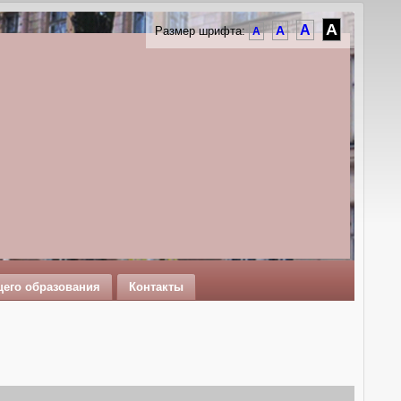
A
A
A
Размер шрифта:
A
щего образования
Контакты