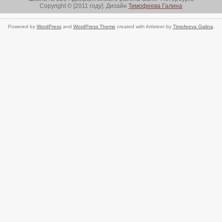
Copyright © [2011 году]. Дизайн
Тимофеева Галина
Powered by
WordPress
and
WordPress Theme
created with Artisteer by
Timofeeva Galina
.