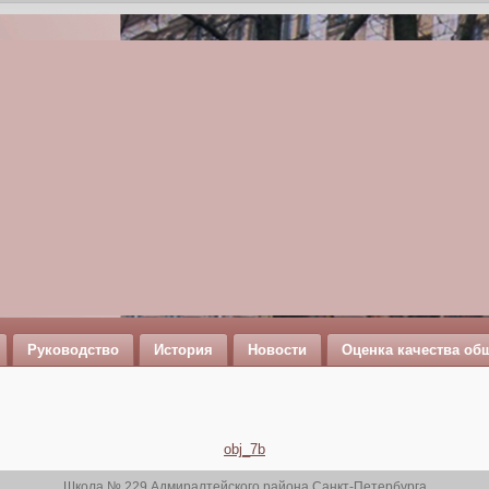
Руководство
История
Новости
Оценка качества об
obj_7b
Школа № 229 Адмиралтейского района Санкт-Петербурга