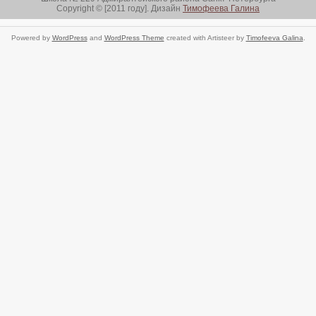
Copyright © [2011 году]. Дизайн
Тимофеева Галина
Powered by
WordPress
and
WordPress Theme
created with Artisteer by
Timofeeva Galina
.