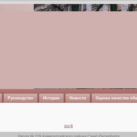
Руководство
История
Новости
Оценка качества об
izo-6
Школа № 229 Адмиралтейского района Санкт-Петербурга