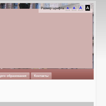
A
A
A
Размер шрифта:
A
щего образования
Контакты