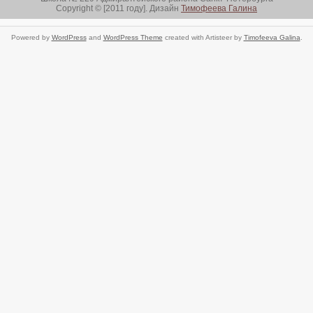
Copyright © [2011 году]. Дизайн
Тимофеева Галина
Powered by
WordPress
and
WordPress Theme
created with Artisteer by
Timofeeva Galina
.