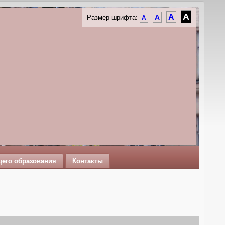
A
A
A
Размер шрифта:
A
щего образования
Контакты