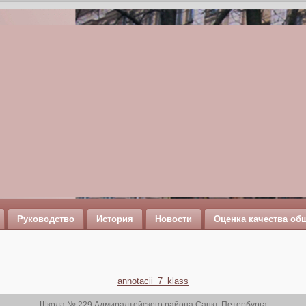
Руководство
История
Новости
Оценка качества об
annotacii_7_klass
Школа № 229 Адмиралтейского района Санкт-Петербурга