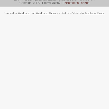
Copyright © [2011 году]. Дизайн
Тимофеева Галина
Powered by
WordPress
and
WordPress Theme
created with Artisteer by
Timofeeva Galina
.