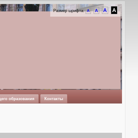
A
A
A
Размер шрифта:
A
щего образования
Контакты