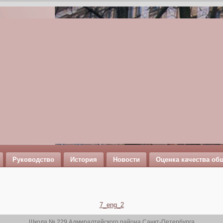
Руководство
История
Новости
Оценка качества об
7_eng_2
Школа № 229 Адмиралтейского района Санкт-Петербурга