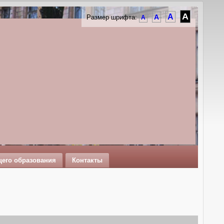
A
A
A
Размер шрифта:
A
щего образования
Контакты