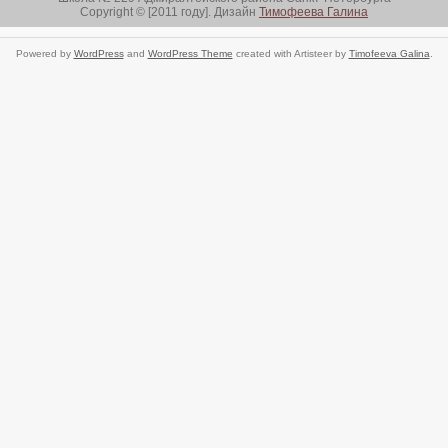
Copyright © [2011 году]. Дизайн
Тимофеева Галина
Powered by
WordPress
and
WordPress Theme
created with Artisteer by
Timofeeva Galina
.