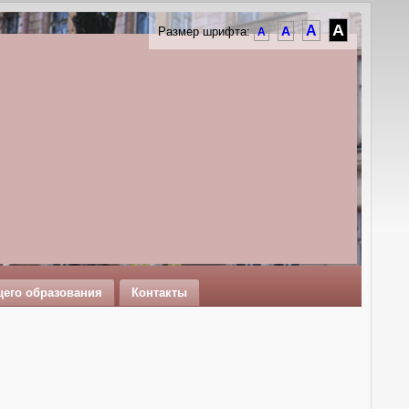
A
A
A
Размер шрифта:
A
щего образования
Контакты