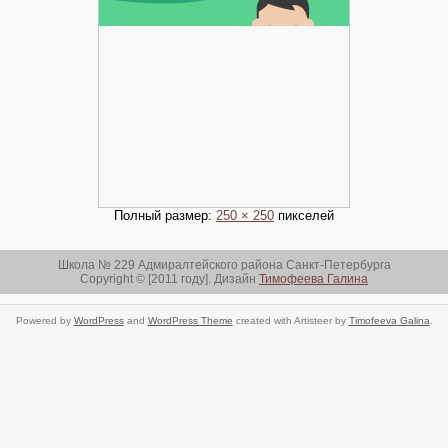
Полный размер:
250 × 250
пикселей
Школа № 229 Адмиралтейского района Санкт-Петербурга
Copyright © [2011 году]. Дизайн
Тимофеева Галина
Powered by
WordPress
and
WordPress Theme
created with Artisteer by
Timofeeva Galina
.