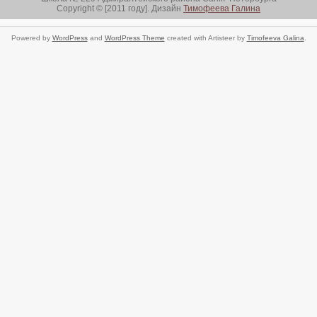
Copyright © [2011 году]. Дизайн
Тимофеева Галина
Powered by
WordPress
and
WordPress Theme
created with Artisteer by
Timofeeva Galina
.