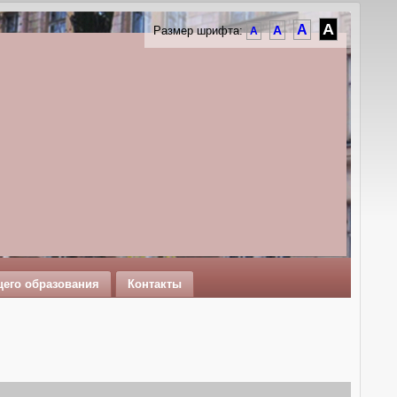
A
A
A
Размер шрифта:
A
щего образования
Контакты