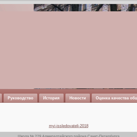
Руководство
История
Новости
Оценка качества об
myi-issledovateli-2018
Школа № 229 Адмиралтейского района Санкт-Петербурга