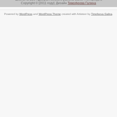
Copyright © [2011 году]. Дизайн
Тимофеева Галина
Powered by
WordPress
and
WordPress Theme
created with Artisteer by
Timofeeva Galina
.