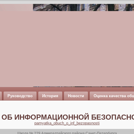
Руководство
История
Новости
Оценка качества об
 ОБ ИНФОРМАЦИОННОЙ БЕЗОПАСНО
pamyatka_obuch_o_inf_bezopasnosti
Школа № 229 Адмиралтейского района Санкт-Петербурга