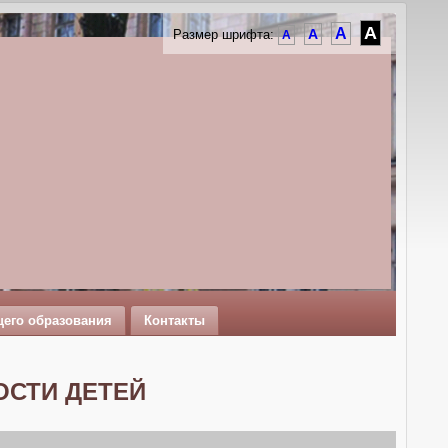
A
A
A
Размер шрифта:
A
щего образования
Контакты
СТИ ДЕТЕЙ