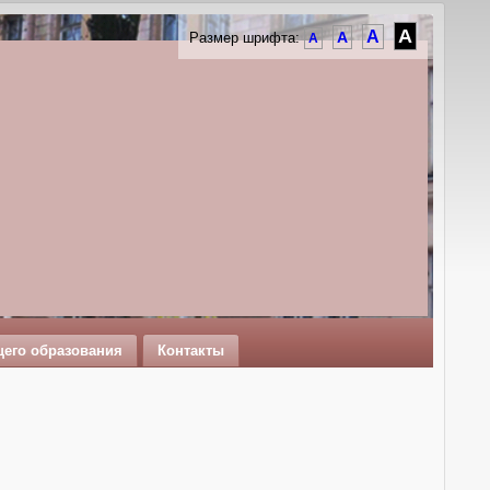
A
A
A
Размер шрифта:
A
щего образования
Контакты