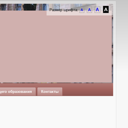
A
A
A
Размер шрифта:
A
щего образования
Контакты