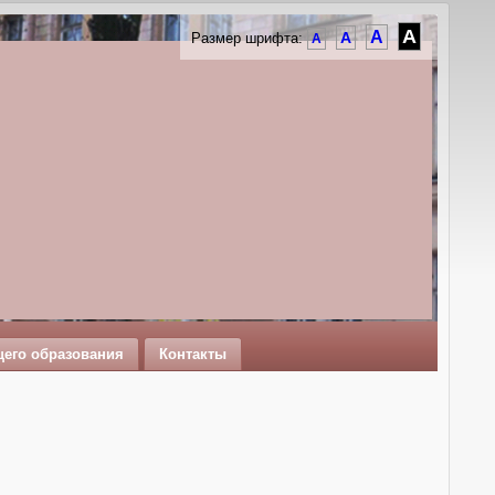
A
A
A
Размер шрифта:
A
щего образования
Контакты