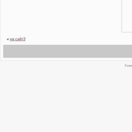
«
на сайт3
Powe