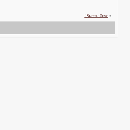
#ВместеЯрче
»