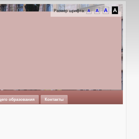
A
A
A
Размер шрифта:
A
щего образования
Контакты