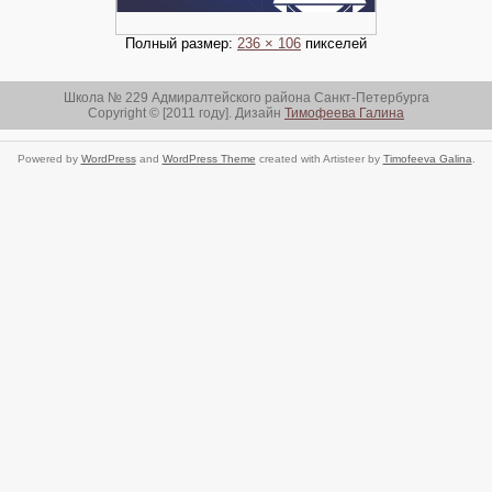
Полный размер:
236 × 106
пикселей
Школа № 229 Адмиралтейского района Санкт-Петербурга
Copyright © [2011 году]. Дизайн
Тимофеева Галина
Powered by
WordPress
and
WordPress Theme
created with Artisteer by
Timofeeva Galina
.